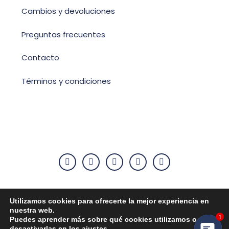
Cambios y devoluciones
Preguntas frecuentes
Contacto
Términos y condiciones
Utilizamos cookies para ofrecerte la mejor experiencia en
Aviso Legal
nuestra web.
Puedes aprender más sobre qué cookies utilizamos o
Política de privacidad
1
desactivarlas en los
ajustes
.