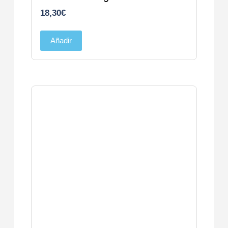
18,30
€
Añadir