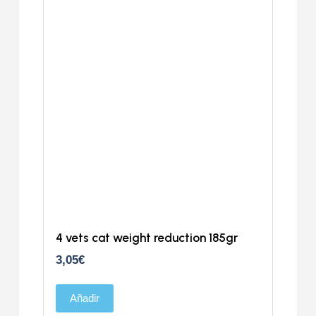
o
4 vets cat weight reduction 185gr
3,05
€
Añadir