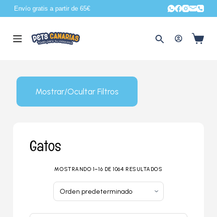
Envío gratis a partir de 65€
S
a
l
t
a
r
Mostrar/Ocultar Filtros
a
l
c
o
Gatos
n
t
MOSTRANDO 1–16 DE 1064 RESULTADOS
e
n
i
d