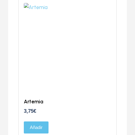
o
Artemia
3,75
€
Añadir