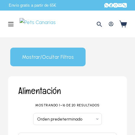
Envío gratis a partir de 65€
S
a
l
t
a
r
Mostrar/Ocultar Filtros
a
l
c
o
Alimentación
n
t
MOSTRANDO 1–16 DE 20 RESULTADOS
e
n
i
d