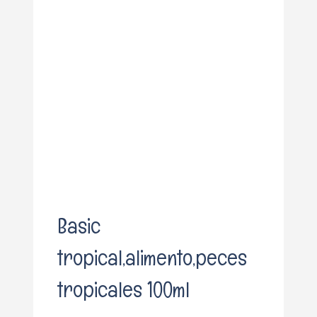
o
Basic
tropical,alimento,peces
tropicales 100ml