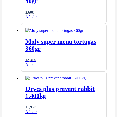
40gr
2,60
€
Añadir
Moly super menu tortugas
360gr
12,31
€
Añadir
Orycs plus prevent rabbit
1.400kg
11,95
€
Añadir