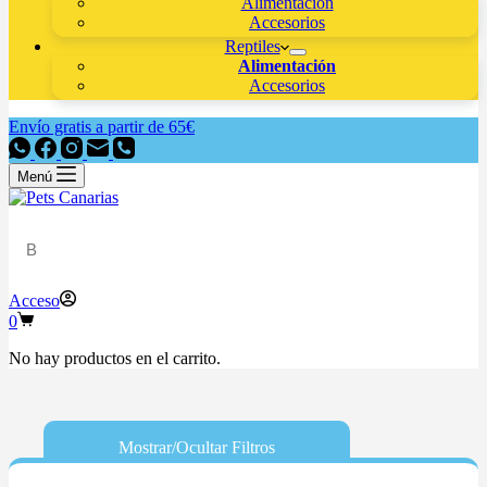
Alimentación
Accesorios
Reptiles
Alimentación
Accesorios
Envío gratis a partir de 65€
Menú
Acceso
0
No hay productos en el carrito.
Mostrar/Ocultar Filtros