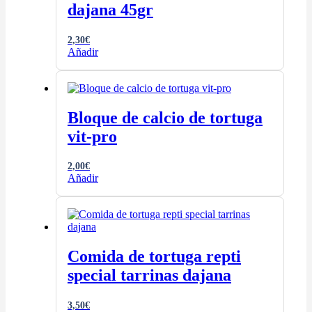
dajana 45gr
2,30
€
Añadir
Bloque de calcio de tortuga
vit-pro
2,00
€
Añadir
Comida de tortuga repti
special tarrinas dajana
3,50
€