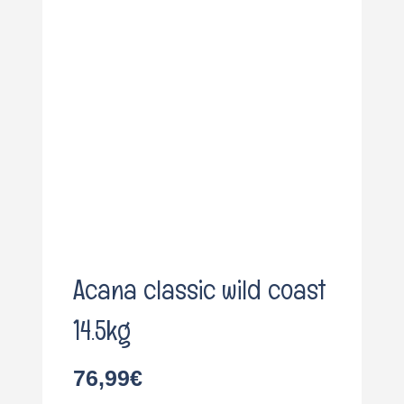
o
Acana classic wild coast
14.5kg
76,99
€