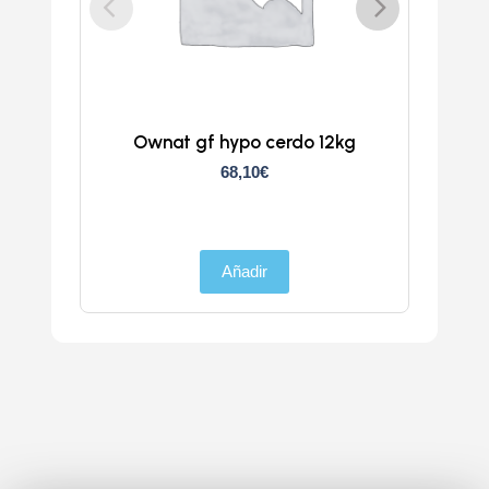
Ownat gf hypo cerdo 12kg
Atlan
68,10
€
Añadir