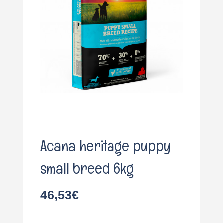
o
Acana heritage puppy
small breed 6kg
46,53
€