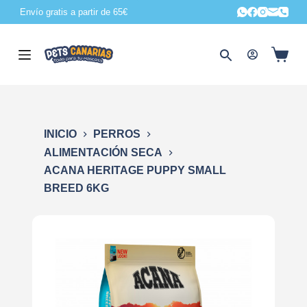
Envío gratis a partir de 65€
S
a
l
t
a
r
a
INICIO
PERROS
l
ALIMENTACIÓN SECA
c
ACANA HERITAGE PUPPY SMALL
o
BREED 6KG
n
t
e
n
i
d