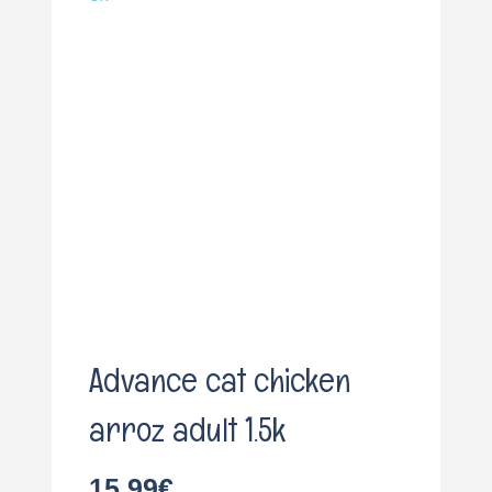
o
Advance cat chicken
arroz adult 1.5k
15,99
€