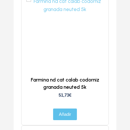
Farmina nd cat calab codorniz
granada neuted 5k
51,73
€
Añadir