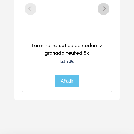
Farmina nd cat calab codorniz
ND
granada neuted 5k
51,73
€
Añadir