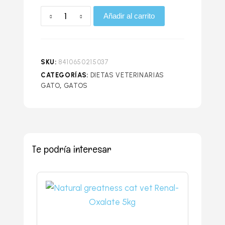
Advance
Añadir al carrito
gastroenteric
cat1.5k
cantidad
SKU:
8410650215037
CATEGORÍAS:
DIETAS VETERINARIAS
GATO
,
GATOS
Te podría interesar