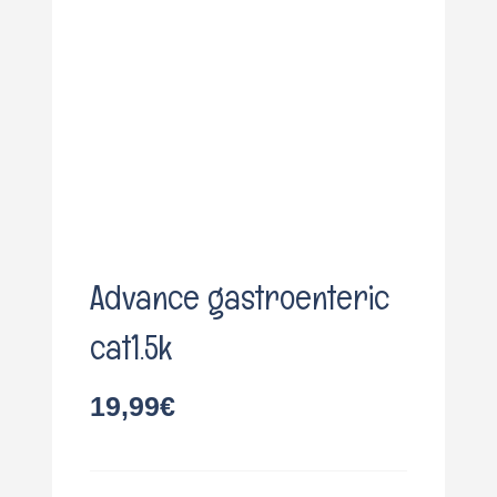
o
Advance gastroenteric
cat1.5k
19,99
€