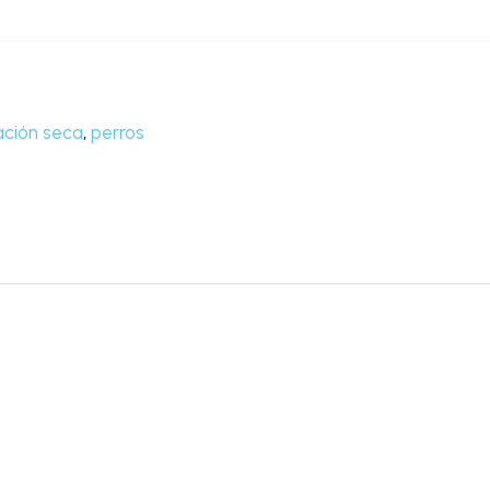
ación seca
,
perros