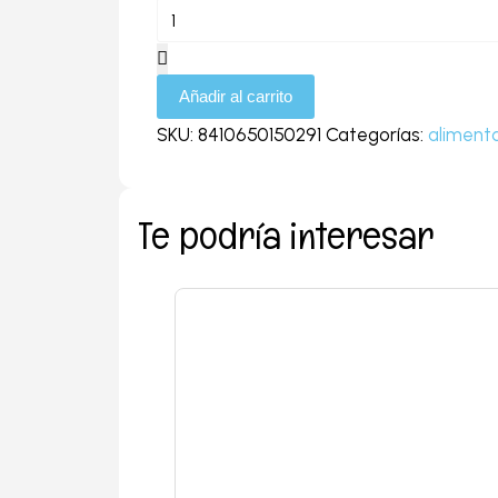
Advance
puppy
medium
baby
Añadir al carrito
protec
SKU:
8410650150291
Categorías:
aliment
3k
cantidad
Te podría interesar