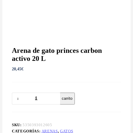
Arena de gato princes carbon
activo 20 L
20,45
€
Arena
Añadir al carrito
de
gato
princes
carbon
activo
SKU:
5350393012605
20
CATEGORÍAS:
ARENAS
,
GATOS
L