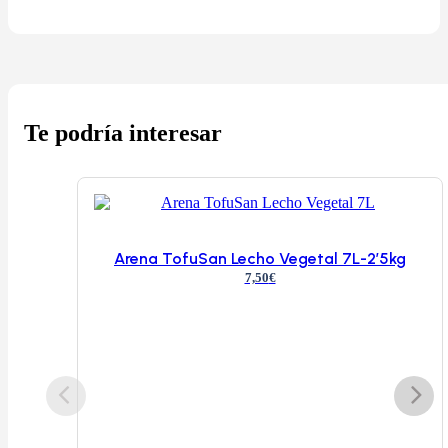
cantidad
Te podría interesar
Arena TofuSan Lecho Vegetal 7L-2’5kg
7,50
€