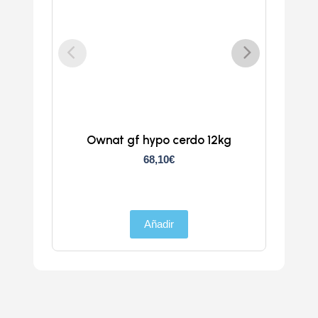
Ownat gf hypo cerdo 12kg
Atlan
68,10
€
Añadir