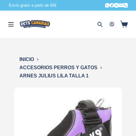
Envío gratis a partir de 65€
S
a
l
t
a
r
a
INICIO
l
ACCESORIOS PERROS Y GATOS
c
ARNES JULIUS LILA TALLA 1
o
n
t
e
n
i
d