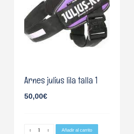
o
Arnes julius lila talla 1
50,00
€
Añadir al carrito