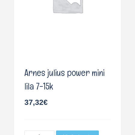
o
Arnes julius power mini
lila 7-15k
37,32
€