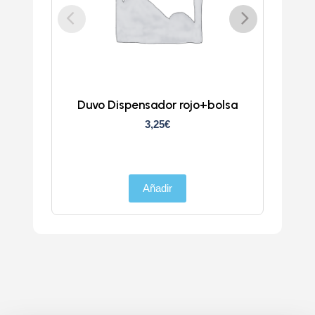
Duvo Dispensador rojo+bolsa
D
3,25
€
Añadir