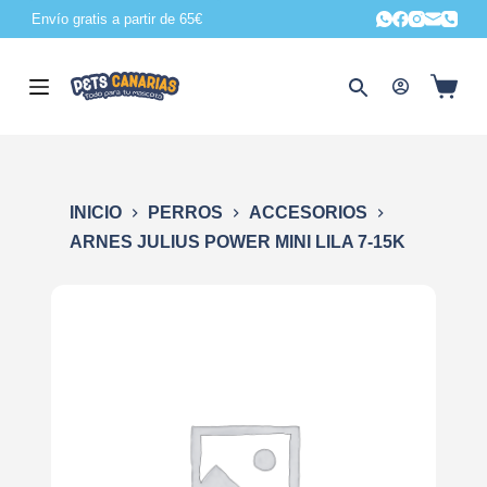
Envío gratis a partir de 65€
S
a
l
t
a
r
a
INICIO
PERROS
ACCESORIOS
l
ARNES JULIUS POWER MINI LILA 7-15K
c
o
n
t
e
n
i
d