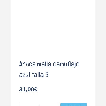
o
Arnes malla camuflaje
azul talla 3
31,00
€
Arnes