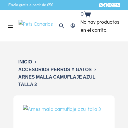
Envío gratis a partir de 65€
S
0
a
No hay productos
l
en el carrito.
t
a
r
a
INICIO
l
ACCESORIOS PERROS Y GATOS
c
ARNES MALLA CAMUFLAJE AZUL
o
TALLA 3
n
t
e
n
i
d