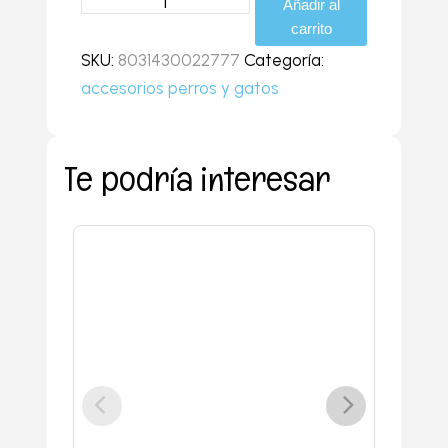
Añadir al
malla
carrito
camuflaje
SKU:
8031430022777
Categoría:
azul
accesorios perros y gatos
talla
3
cantidad
Te podría interesar