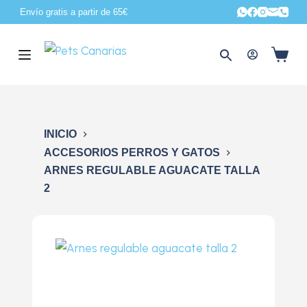
Envío gratis a partir de 65€
S
a
l
t
a
r
a
INICIO
l
ACCESORIOS PERROS Y GATOS
c
ARNES REGULABLE AGUACATE TALLA
o
2
n
t
e
n
i
d