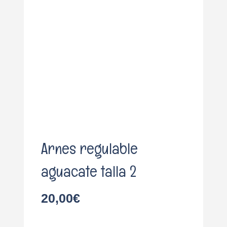
o
Arnes regulable
aguacate talla 2
20,00
€