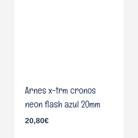
o
Arnes x-trm cronos
neon flash azul 20mm
20,80
€