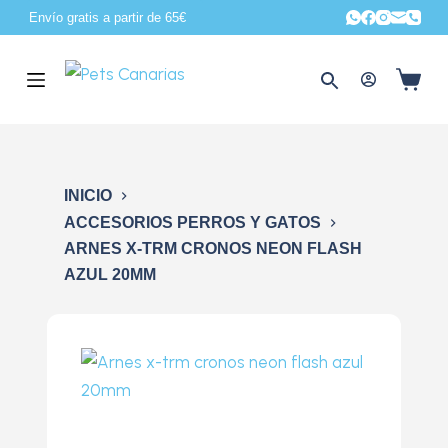
Envío gratis a partir de 65€
S
a
l
t
a
r
a
INICIO
l
ACCESORIOS PERROS Y GATOS
c
ARNES X-TRM CRONOS NEON FLASH
o
AZUL 20MM
n
t
e
n
i
d