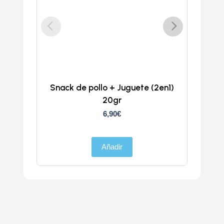
Snack de pollo + Juguete (2en1)
Doka
20gr
6,90
€
Añadir