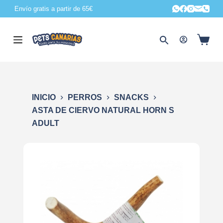
Envío gratis a partir de 65€
S
a
l
t
a
r
a
INICIO
PERROS
SNACKS
l
ASTA DE CIERVO NATURAL HORN S
c
ADULT
o
n
t
e
n
i
d