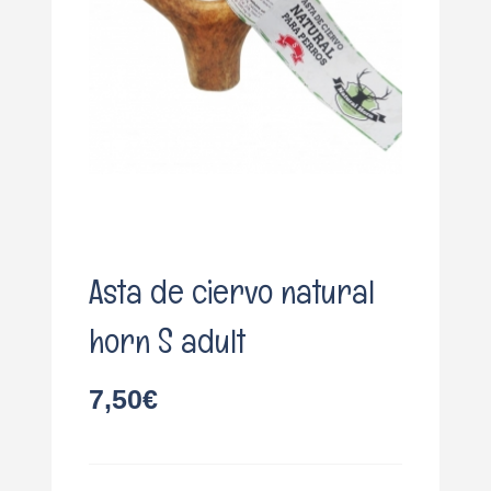
o
Asta de ciervo natural
horn S adult
7,50
€