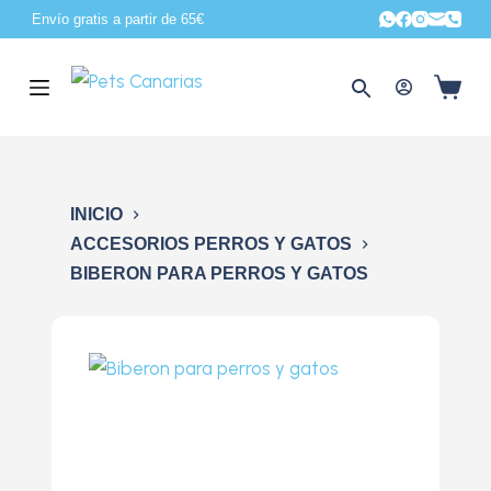
Envío gratis a partir de 65€
S
a
l
t
a
r
a
INICIO
l
ACCESORIOS PERROS Y GATOS
c
BIBERON PARA PERROS Y GATOS
o
n
t
e
n
i
d