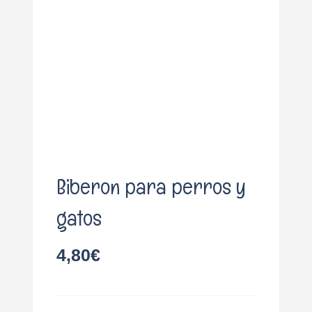
o
Biberon para perros y
gatos
4,80
€