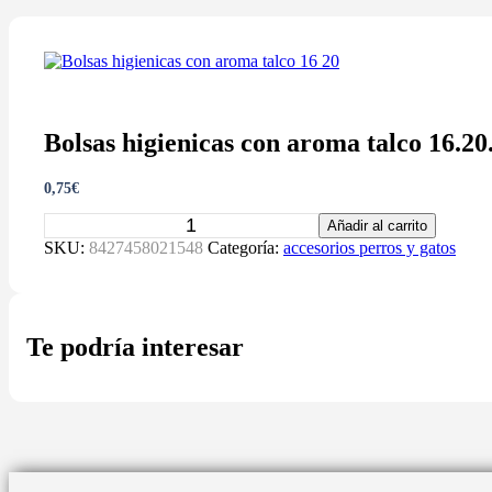
Bolsas higienicas con aroma talco 16.20
0,75
€
Bolsas
Añadir al carrito
higienicas
SKU:
8427458021548
Categoría:
accesorios perros y gatos
con
aroma
talco
16.20.
cantidad
Te podría interesar