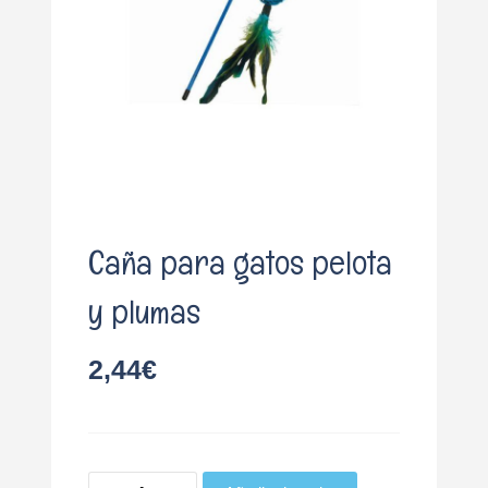
o
Caña para gatos pelota
y plumas
2,44
€