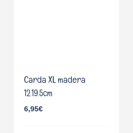
o
Carda XL madera
12.19.5cm
6,95
€