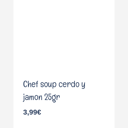
o
Chef soup cerdo y
jamon 25gr
3,99
€