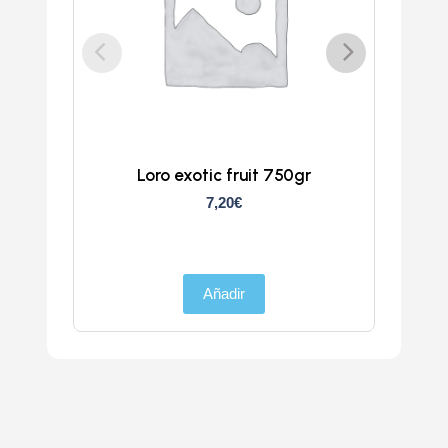
Loro exotic fruit 750gr
Z
7,20
€
Añadir