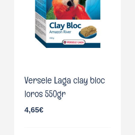
o
Versele Laga clay bloc
loros 550gr
4,65
€