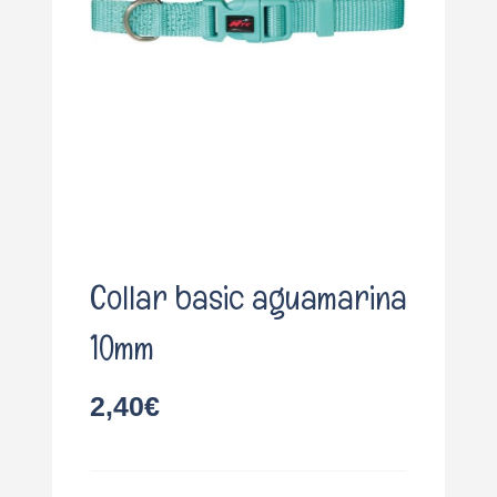
o
Collar basic aguamarina
10mm
2,40
€