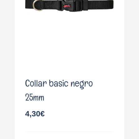
o
Collar basic negro
25mm
4,30
€