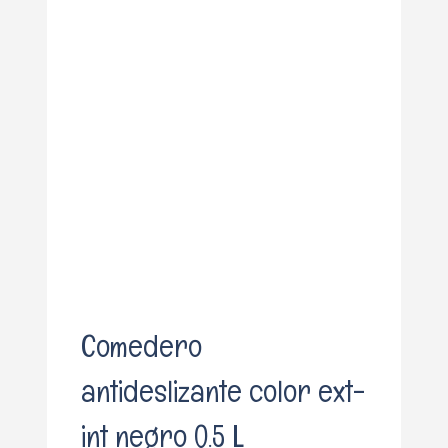
o
Comedero
antideslizante color ext-
int negro 0.5 L