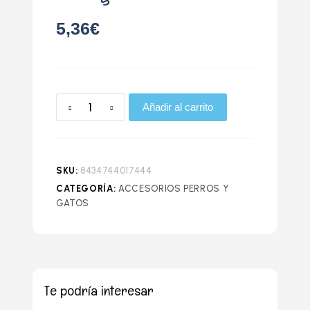
5,36
€
Añadir al carrito
SKU:
8434744017444
CATEGORÍA:
ACCESORIOS PERROS Y
GATOS
Te podría interesar