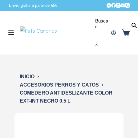
Envío gratis a partir de 65€
S
a
Busca
l
r...
t
a
×
r
a
l
c
INICIO
o
ACCESORIOS PERROS Y GATOS
COMEDERO ANTIDESLIZANTE COLOR
n
EXT-INT NEGRO 0.5 L
t
e
n
i
d