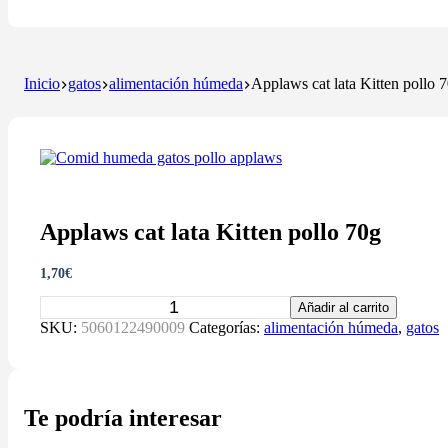
Inicio
gatos
alimentación húmeda
Applaws cat lata Kitten pollo 
Applaws cat lata Kitten pollo 70g
1,70
€
Applaws
Añadir al carrito
cat
SKU:
5060122490009
Categorías:
alimentación húmeda
,
gatos
lata
Kitten
pollo
70g
cantidad
Te podría interesar