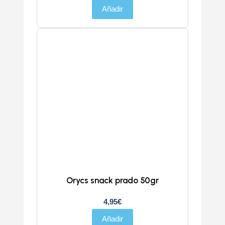
Añadir
Orycs snack prado 50gr
4,95
€
Añadir