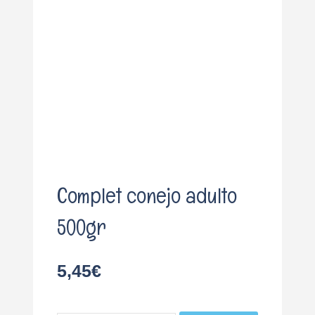
o
Complet conejo adulto
500gr
5,45
€