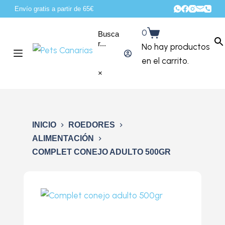
Envío gratis a partir de 65€
S
a
0
Busca
l
r...
No hay productos
t
en el carrito.
a
×
r
a
l
c
INICIO
ROEDORES
o
ALIMENTACIÓN
COMPLET CONEJO ADULTO 500GR
n
t
e
n
i
d