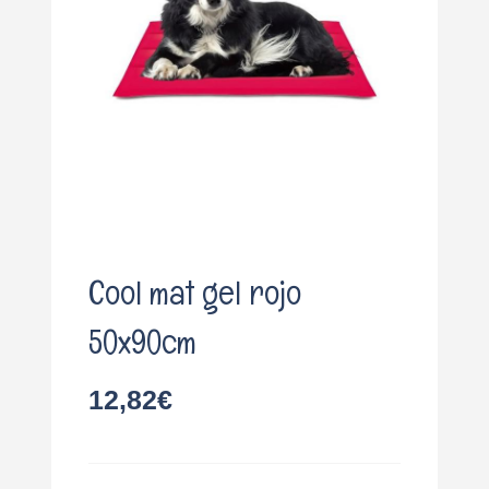
o
Cool mat gel rojo
50x90cm
12,82
€