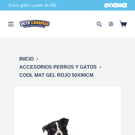
Envío gratis a partir de 65€
S
a
l
t
a
r
a
INICIO
l
ACCESORIOS PERROS Y GATOS
c
COOL MAT GEL ROJO 50X90CM
o
n
t
e
n
i
d