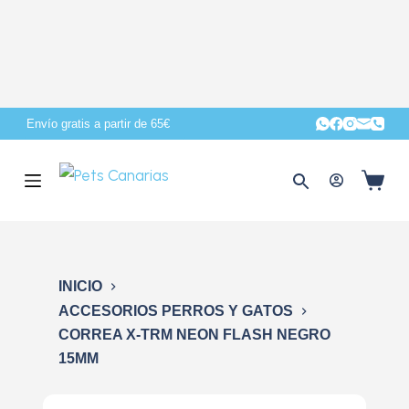
S
a
l
t
a
Envío gratis a partir de 65€
r
a
l
c
o
n
INICIO
t
ACCESORIOS PERROS Y GATOS
e
CORREA X-TRM NEON FLASH NEGRO
n
15MM
i
d