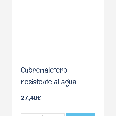
o
Cubremaletero
resistente al agua
27,40
€
Cubremaletero