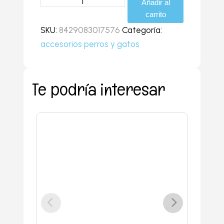
Añadir al
resistente
carrito
al
SKU:
8429083017576
Categoría:
agua
accesorios perros y gatos
cantidad
Te podría interesar