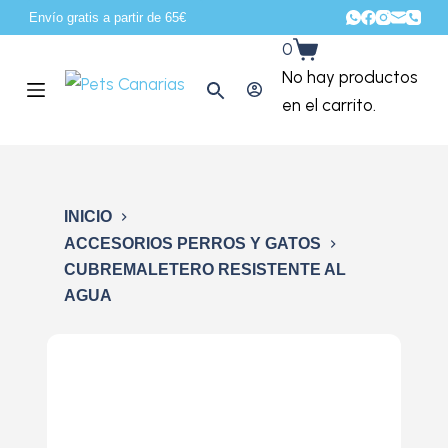
Envío gratis a partir de 65€
S
0
a
No hay productos
l
en el carrito.
t
a
r
a
INICIO
l
ACCESORIOS PERROS Y GATOS
c
CUBREMALETERO RESISTENTE AL
o
AGUA
n
t
e
n
i
d