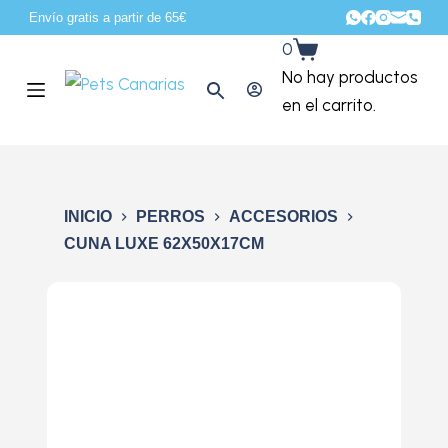
Envío gratis a partir de 65€
S
0
a
No hay productos
l
en el carrito.
t
a
r
a
INICIO
PERROS
ACCESORIOS
l
CUNA LUXE 62X50X17CM
c
o
n
t
e
n
i
d