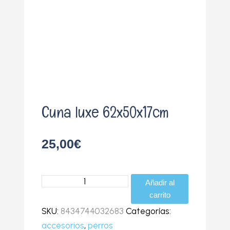
o
Cuna luxe 62x50x17cm
25,00
€
Cuna
Añadir al
luxe
carrito
62x50x17cm
SKU:
8434744032683
Categorías:
cantidad
accesorios
,
perros