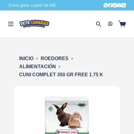
Envío gratis a partir de 65€
S
a
l
t
a
r
a
INICIO
ROEDORES
l
ALIMENTACIÓN
c
CUNI COMPLET 350 GR FREE 1.75 K
o
n
t
e
n
i
d