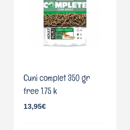
o
Cuni complet 350 gr
free 1.75 k
13,95
€