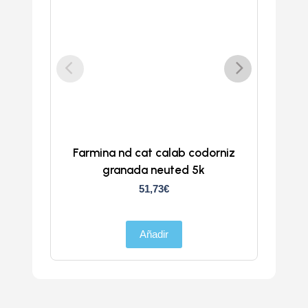
Farmina nd cat calab codorniz
ND
granada neuted 5k
51,73
€
Añadir