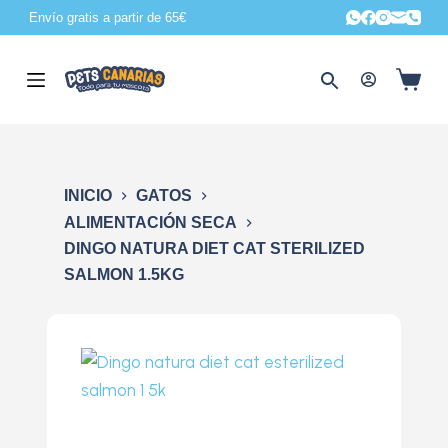
Envío gratis a partir de 65€
S
a
l
t
a
r
a
INICIO
GATOS
l
ALIMENTACIÓN SECA
c
DINGO NATURA DIET CAT STERILIZED
o
SALMON 1.5KG
n
t
e
n
i
d