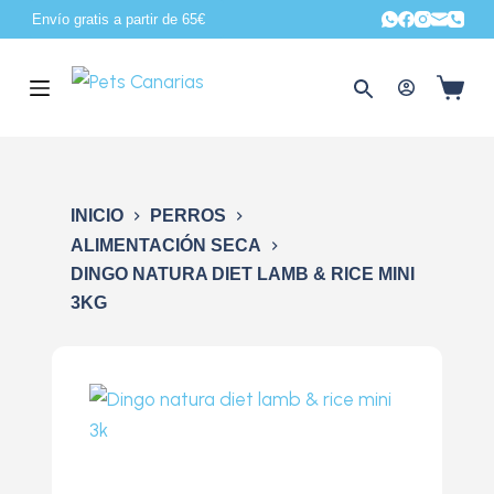
Envío gratis a partir de 65€
S
a
l
t
a
r
a
INICIO
PERROS
l
ALIMENTACIÓN SECA
c
DINGO NATURA DIET LAMB & RICE MINI
o
3KG
n
t
e
n
i
d