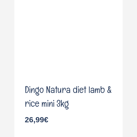
o
Dingo Natura diet lamb &
rice mini 3kg
26,99
€