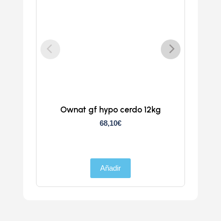
Ownat gf hypo cerdo 12kg
Atlan
68,10
€
Añadir