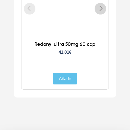
Redonyl ultra 50mg 60 cap
Clun
41,01
€
Añadir