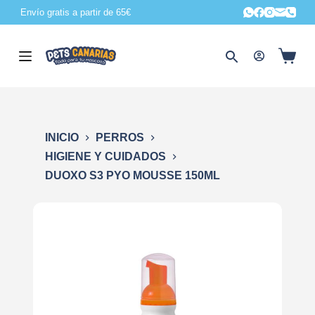
Envío gratis a partir de 65€
S
a
l
t
a
r
a
INICIO
PERROS
l
HIGIENE Y CUIDADOS
c
DUOXO S3 PYO MOUSSE 150ML
o
n
t
e
n
i
d