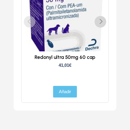
Redonyl ultra 50mg 60 cap
Clun
41,01
€
Añadir