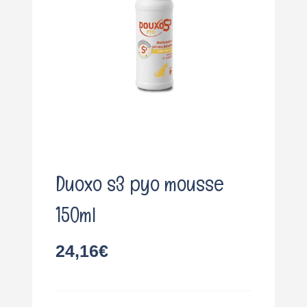
o
Duoxo s3 pyo mousse
150ml
24,16
€