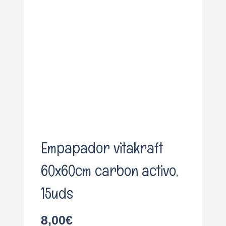
o
Empapador vitakraft
60x60cm carbon activo,
15uds
8,00
€