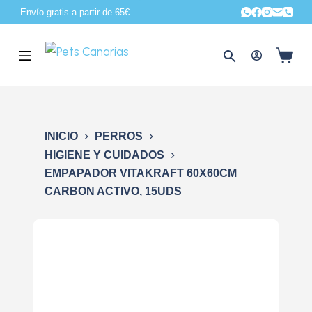
Envío gratis a partir de 65€
S
a
l
t
a
r
a
INICIO
PERROS
l
HIGIENE Y CUIDADOS
c
EMPAPADOR VITAKRAFT 60X60CM
o
CARBON ACTIVO, 15UDS
n
t
e
n
i
d