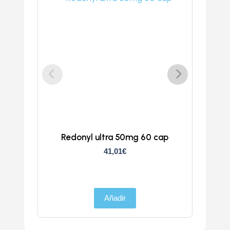
Redonyl ultra 50mg 60 cap
Clun
41,01
€
Añadir