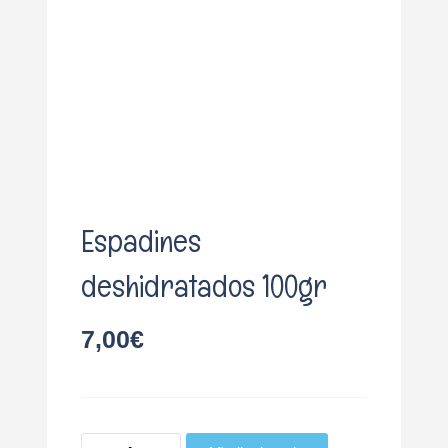
o
Espadines
deshidratados 100gr
7,00
€