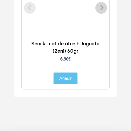
Snacks cat de atun + Juguete
Chur
(2en1) 60gr
6,90
€
Añadir