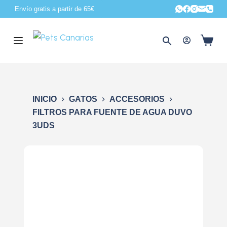
Envío gratis a partir de 65€
S
a
l
t
a
r
a
INICIO
GATOS
ACCESORIOS
l
FILTROS PARA FUENTE DE AGUA DUVO
c
3UDS
o
n
t
e
n
i
d