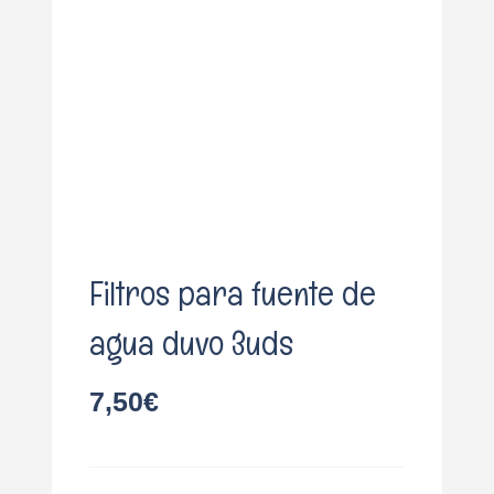
o
Filtros para fuente de
agua duvo 3uds
7,50
€