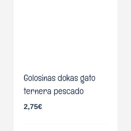
o
Golosinas dokas gato
ternera pescado
2,75
€