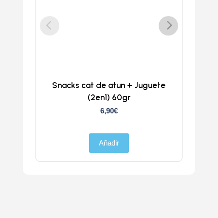
Snacks cat de atun + Juguete
Chur
(2en1) 60gr
6,90
€
Añadir