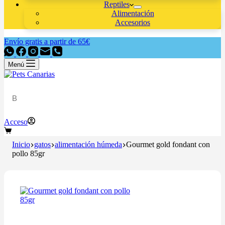
Reptiles
Alimentación
Accesorios
Envío gratis a partir de 65€
Menú
Acceso
Inicio
gatos
alimentación húmeda
Gourmet gold fondant con
pollo 85gr