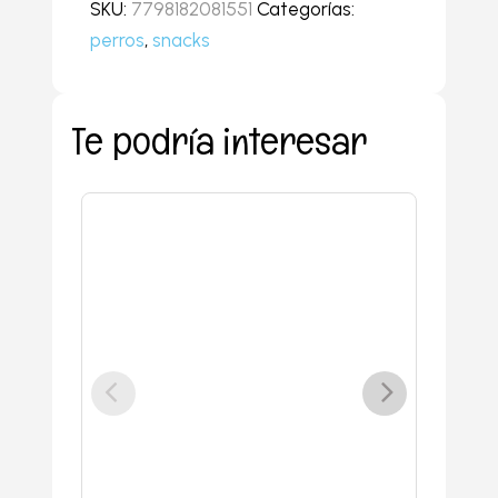
SKU:
7798182081551
Categorías:
Helado
perros
,
snacks
crema
50gr
cantidad
Te podría interesar