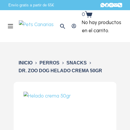
Envío gratis a partir de 65€
S
0
a
No hay productos
l
en el carrito.
t
a
r
a
INICIO
PERROS
SNACKS
l
DR. ZOO DOG HELADO CREMA 50GR
c
o
n
t
e
n
i
d