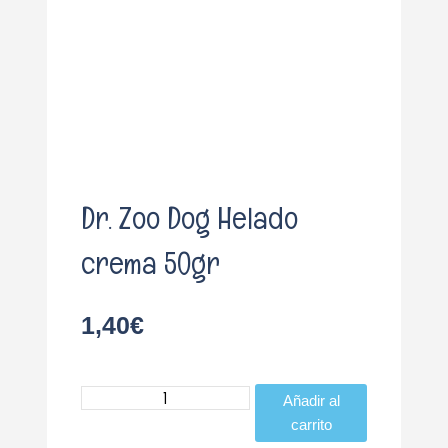
o
Dr. Zoo Dog Helado
crema 50gr
1,40
€
Dr.
Añadir al
Zoo
carrito
Dog