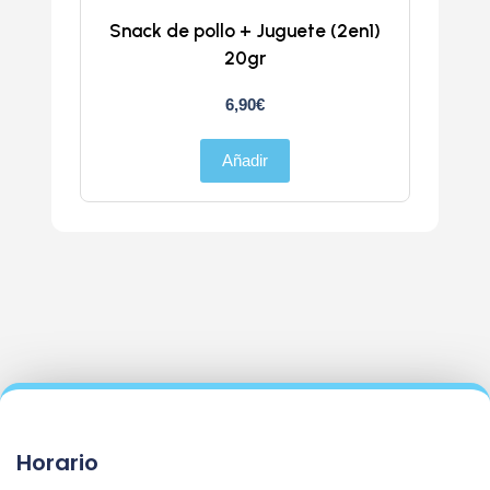
Snack de pollo + Juguete (2en1)
Doka
20gr
6,90
€
Añadir
Horario