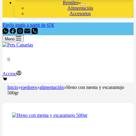
Reptiles
Alimentación
Accesorios
Envío gratis a partir de 65€
Menú
Acceso
Inicio
roedores
alimentación
Heno con menta y escaramujo
500gr