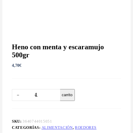
Heno con menta y escaramujo
500gr
4,70
€
Heno
Añadir al carrito
con
menta
y
escaramujo
500gr
SKU:
3640744015051
cantidad
CATEGORÍAS:
ALIMENTACIÓN
,
ROEDORES