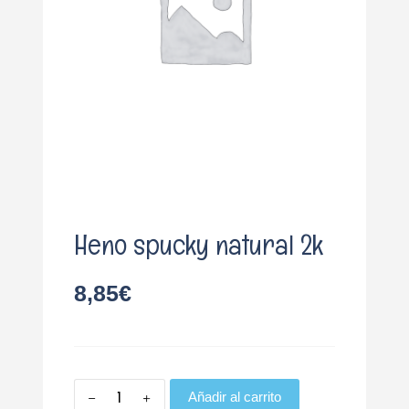
o
Heno spucky natural 2k
8,85
€
Añadir al carrito