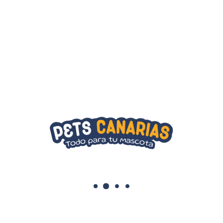
Añadir al carrito
SKU:
035585450162
CATEGORÍAS:
GATOS
,
HIGIENE Y
CUIDADOS
Te podría interesar