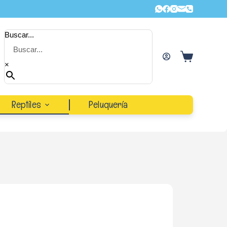
Buscar...
×
Reptiles
Peluquería