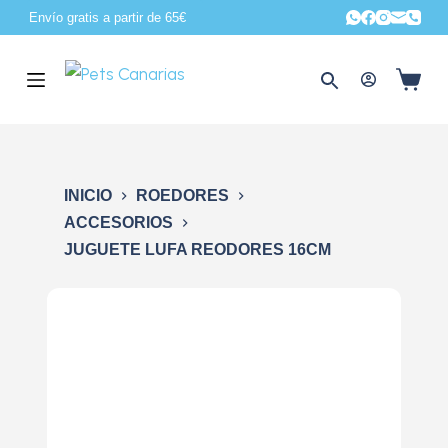
Envío gratis a partir de 65€
S
a
l
t
a
r
a
INICIO
ROEDORES
l
ACCESORIOS
c
JUGUETE LUFA REODORES 16CM
o
n
t
e
n
i
d