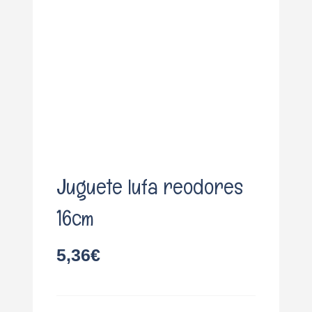
o
Juguete lufa reodores
16cm
5,36
€