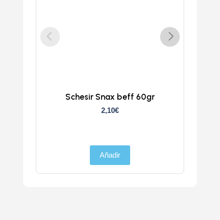
Schesir Snax beff 60gr
Sches
2,10
€
Añadir