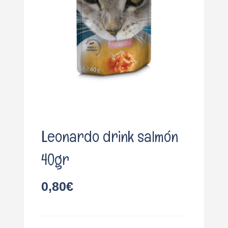
o
Leonardo drink salmón
40gr
0,80
€